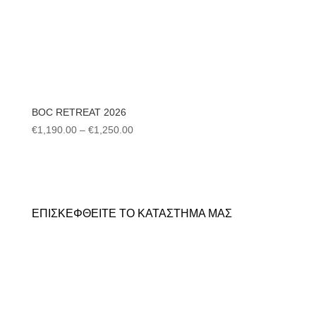
BOC RETREAT 2026
Price
€
1,190.00
–
€
1,250.00
range:
€1,190.00
through
€1,250.00
ΕΠΙΣΚΕΦΘΕΙΤΕ ΤΟ ΚΑΤΑΣΤΗΜΑ ΜΑΣ